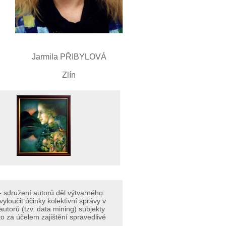
Jarmila PŘIBYLOVÁ
Zlín
- sdružení autorů děl výtvarného
loučit účinky kolektivní správy v
torů (tzv. data mining) subjekty
o za účelem zajištění spravedlivé