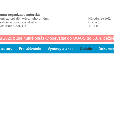
anná organizace autorská
ení autorů děl výtvarného umění,
Národní 973/41
tektury a obrazové složky
Praha 1
vizuálních děl, z.s.
110 00
u 2020 bude nutné ohlášky odevzdat do OOA-S do 30. 4. běžné
 autory
Pro uživatele
Výstavy a akce
Galerie
Dokumen