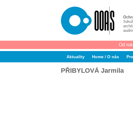
Ochr
Sdruž
archi
audio
Od rok
Aktuality
Home / O nás
Pro
PŘIBYLOVÁ Jarmila