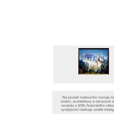
Na pozadí rostoucího rozvoje ná
umění, architektury a obrazové s
souladu s §39c Autorského zákon
vyvíjejícími nástroje umělé inte