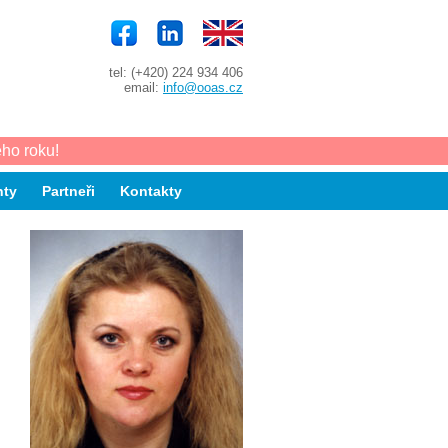
tel: (+420) 224 934 406
email:
info@ooas.cz
ho roku!
ty
Partneři
Kontakty