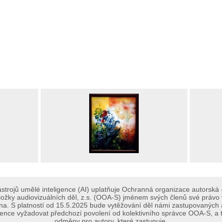
strojů umělé inteligence (AI) uplatňuje Ochranná organizace autorská 
ložky audiovizuálních děl, z.s. (OOA-S) jménem svých členů své právo vy
a. S platností od 15.5.2025 bude vytěžování děl námi zastupovaných au
ligence vyžadovat předchozí povolení od kolektivního správce OOA-S, a t
odměny pro autory, které zastupuje.