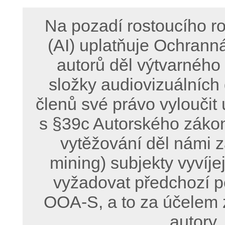
Na pozadí rostoucího ro
(AI) uplatňuje Ochrann
autorů děl výtvarného
složky audiovizuálních
členů své právo vyloučit 
s §39c Autorského zákon
vytěžování děl námi z
mining) subjekty vyvíje
vyžadovat předchozí p
OOA-S, a to za účelem 
autory,