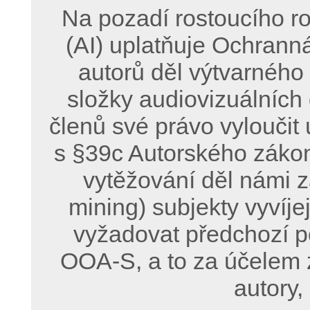
Na pozadí rostoucího ro
(AI) uplatňuje Ochrann
autorů děl výtvarného
složky audiovizuálních
členů své právo vyloučit 
s §39c Autorského zákon
vytěžování děl námi z
mining) subjekty vyvíje
vyžadovat předchozí p
OOA-S, a to za účelem 
autory,