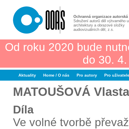
Ochranná organizace autorská
Sdružení autorů děl výtvarného 
architektury a obrazové složky
audiovizuálních děl, z.s.
Od roku 2020 bude nutn
do 30. 4
Aktuality
Home / O nás
Pro autory
Pro uživatel
MATOUŠOVÁ Vlast
Díla
Ve volné tvorbě převaž