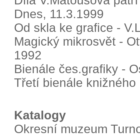
Díla V.Matoušová pat
Dnes, 11.3.1999
Od skla ke grafice - V
Magický mikrosvět - Ot
1992
Bienále čes.grafiky - 
Třetí bienále knižného
Katalogy
Okresní muzeum Turnov