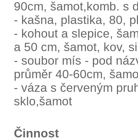
90cm, šamot,komb. s 
- kašna, plastika, 80, p
- kohout a slepice, šam
a 50 cm, šamot, kov, si
- soubor mís - pod názv
průměr 40-60cm, šamo
- váza s červeným pru
sklo,šamot
Činnost