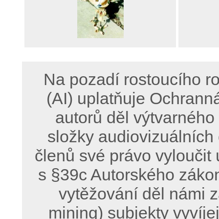
Na pozadí rostoucího ro
(AI) uplatňuje Ochrann
autorů děl výtvarného
složky audiovizuálních
členů své právo vyloučit 
s §39c Autorského zákon
vytěžování děl námi z
mining) subjekty vyvíje