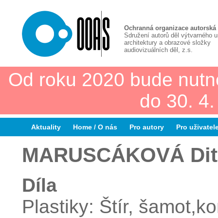
Ochranná organizace autorská
Sdružení autorů děl výtvarného 
architektury a obrazové složky
audiovizuálních děl, z.s.
Od roku 2020 bude nutn
do 30. 4
Aktuality
Home / O nás
Pro autory
Pro uživatel
MARUSCÁKOVÁ Dit
Díla
Plastiky: Štír, šamot,k