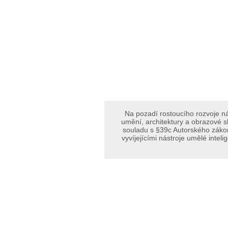
Na pozadí rostoucího rozvoje ná
umění, architektury a obrazové s
souladu s §39c Autorského zákon
vyvíjejícími nástroje umělé inte