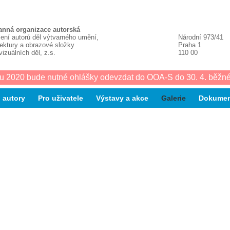
anná organizace autorská
ení autorů děl výtvarného umění,
Národní 973/41
tektury a obrazové složky
Praha 1
vizuálních děl, z.s.
110 00
u 2020 bude nutné ohlášky odevzdat do OOA-S do 30. 4. běžné
 autory
Pro uživatele
Výstavy a akce
Galerie
Dokumen