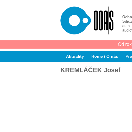
Ochr
Sdruž
archi
audio
Od rok
Aktuality
Home / O nás
Pro
KREMLÁČEK Josef