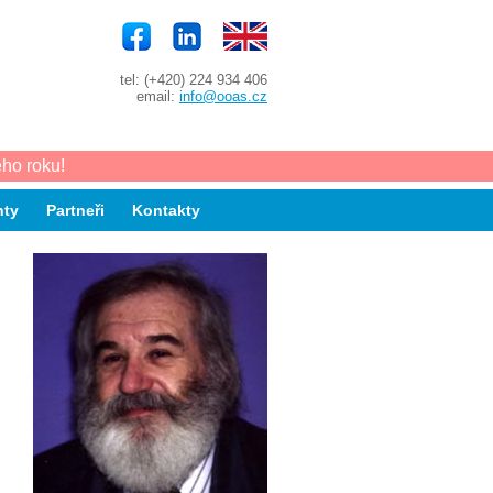
tel: (+420) 224 934 406
email:
info@ooas.cz
ho roku!
ty
Partneři
Kontakty