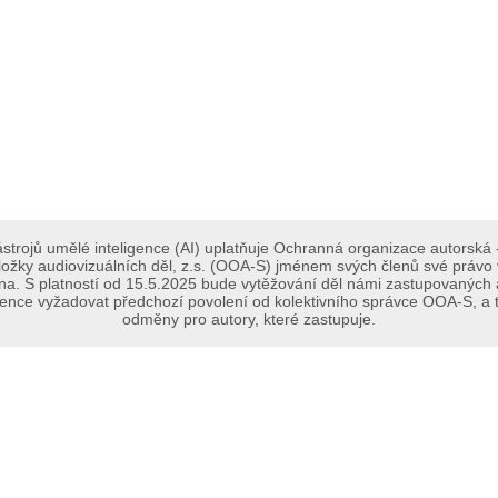
strojů umělé inteligence (AI) uplatňuje Ochranná organizace autorská 
ložky audiovizuálních děl, z.s. (OOA-S) jménem svých členů své právo vy
a. S platností od 15.5.2025 bude vytěžování děl námi zastupovaných au
ligence vyžadovat předchozí povolení od kolektivního správce OOA-S, a t
odměny pro autory, které zastupuje.