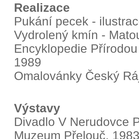
Realizace
Pukání pecek - ilustra
Vydrolený kmín - Mato
Encyklopedie Přírodou
1989
Omalovánky Český Ráj
Výstavy
Divadlo V Nerudovce 
Muzeum Přelouč, 198