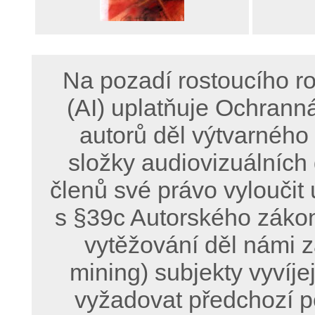
Na pozadí rostoucího ro
(AI) uplatňuje Ochrann
autorů děl výtvarného
složky audiovizuálních
členů své právo vyloučit 
s §39c Autorského zákon
vytěžování děl námi z
mining) subjekty vyvíje
vyžadovat předchozí p