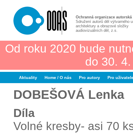
Ochranná organizace autorská
Sdružení autorů děl výtvarného 
architektury a obrazové složky
audiovizuálních děl, z.s.
Od roku 2020 bude nutn
do 30. 4
Aktuality
Home / O nás
Pro autory
Pro uživatel
DOBEŠOVÁ Lenka
Díla
Volné kresby- asi 70 ks