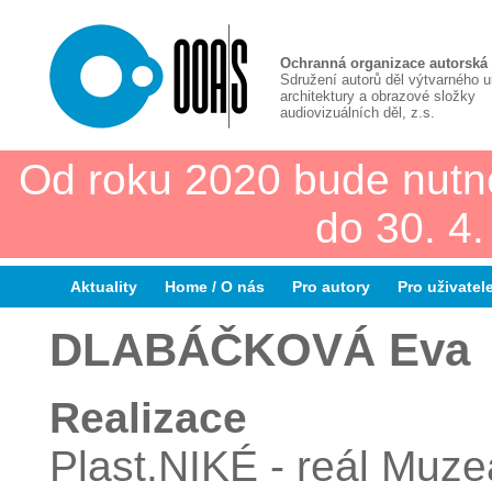
Ochranná organizace autorská
Sdružení autorů děl výtvarného 
architektury a obrazové složky
audiovizuálních děl, z.s.
Od roku 2020 bude nutn
do 30. 4
Aktuality
Home / O nás
Pro autory
Pro uživatel
DLABÁČKOVÁ Eva
Realizace
Plast.NIKÉ - reál Muz