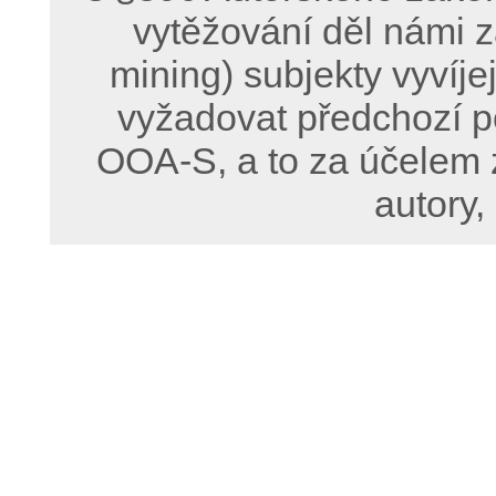
vytěžování děl námi z
mining) subjekty vyvíje
vyžadovat předchozí p
OOA-S, a to za účelem 
autory,