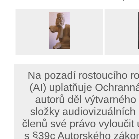
Na pozadí rostoucího ro
(AI) uplatňuje Ochrann
autorů děl výtvarného
složky audiovizuálních
členů své právo vyloučit 
s §39c Autorského zákon