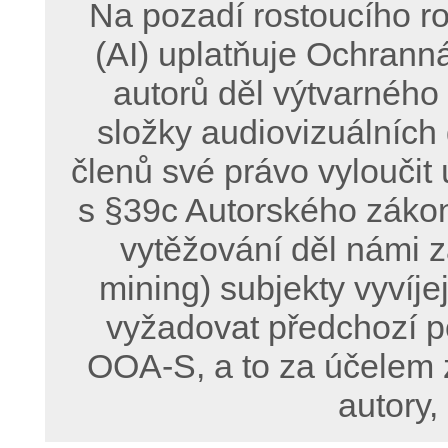
Na pozadí rostoucího ro
(AI) uplatňuje Ochrann
autorů děl výtvarného
složky audiovizuálních
členů své právo vyloučit 
s §39c Autorského zákon
vytěžování děl námi z
mining) subjekty vyvíje
vyžadovat předchozí p
OOA-S, a to za účelem 
autory,