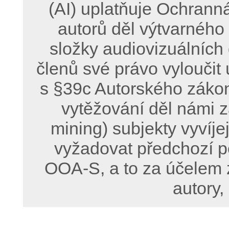
(AI) uplatňuje Ochrann
autorů děl výtvarného
složky audiovizuálních
členů své právo vyloučit 
s §39c Autorského zákon
vytěžování děl námi z
mining) subjekty vyvíje
vyžadovat předchozí p
OOA-S, a to za účelem 
autory,