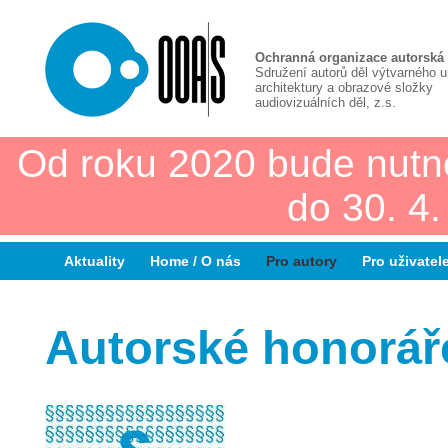
Ochranná organizace autorská
Sdružení autorů děl výtvarného 
architektury a obrazové složky
audiovizuálních děl, z.s.
Od roku 2020 bude nutn
do 30. 4
Aktuality
Home / O nás
Pro autory
Pro uživatel
Autorské honoráře