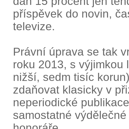
daň 15 procent jen tehd
příspěvek do novin, ča
televize.
Právní úprava se tak vr
roku 2013, s výjimkou l
nižší, sedm tisíc korun
zdaňovat klasicky v při
neperiodické publikace 
samostatné výdělečné 
honoráře.