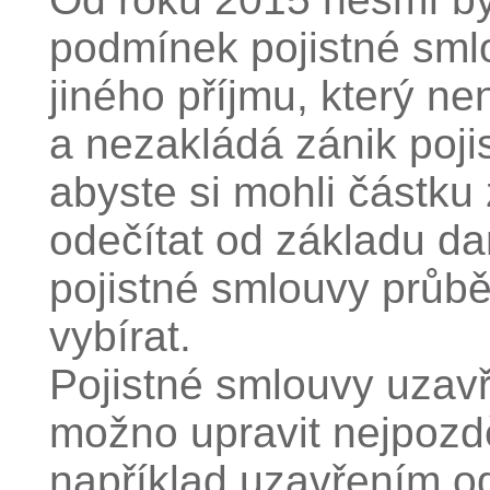
podmínek pojistné sml
jiného příjmu, který ne
a nezakládá zánik poj
abyste si mohli částku
odečítat od základu d
pojistné smlouvy průbě
vybírat.
Pojistné smlouvy uzav
možno upravit nejpozdě
například uzavřením o