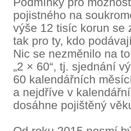
Podmínky pro možnost
pojistného na soukromé
výše 12 tisíc korun se 
tak pro ty, kdo podávají
Nic se nezměnilo na to
„2 × 60“, tj. sjednání v
60 kalendářních měsíc
a nejdříve v kalendářn
dosáhne pojištěný věku
Od roku 2015 nesmí bý