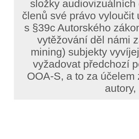
složky audiovizuálních
členů své právo vyloučit 
s §39c Autorského zákon
vytěžování děl námi z
mining) subjekty vyvíje
vyžadovat předchozí p
OOA-S, a to za účelem 
autory,