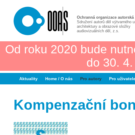
Ochranná organizace autorská
Sdružení autorů děl výtvarného 
architektury a obrazové složky
audiovizuálních děl, z.s.
Od roku 2020 bude nutn
do 30. 4
Aktuality
Home / O nás
Pro autory
Pro uživatel
Kompenzační bon