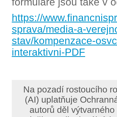
formuláře jsou také v 
https://www.financnispr
sprava/media-a-verejn
stav/kompenzace-osvc
interaktivni-PDF
Na pozadí rostoucího ro
(AI) uplatňuje Ochrann
autorů děl výtvarného