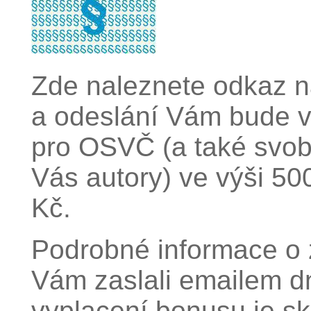
Zde naleznete odkaz na
a odeslání Vám bude 
pro OSVČ (a také svob
Vás autory) ve výši 50
Kč.
Podrobné informace o 
Vám zaslali emailem d
vyplacení bonusu je sk