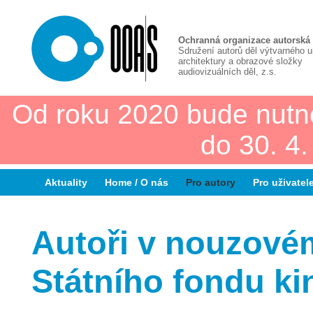
Ochranná organizace autorská
Sdružení autorů děl výtvarného 
architektury a obrazové složky
audiovizuálních děl, z.s.
Od roku 2020 bude nutn
do 30. 4
Aktuality
Home / O nás
Pro autory
Pro uživatel
Autoři v nouzové
Státního fondu ki