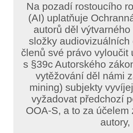
Na pozadí rostoucího ro
(AI) uplatňuje Ochrann
autorů děl výtvarného
složky audiovizuálních
členů své právo vyloučit 
s §39c Autorského zákon
vytěžování děl námi z
mining) subjekty vyvíje
vyžadovat předchozí p
OOA-S, a to za účelem 
autory,