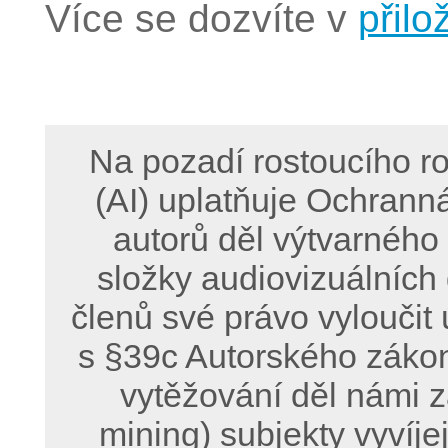
Více se dozvíte v
přilo
Na pozadí rostoucího ro
(AI) uplatňuje Ochrann
autorů děl výtvarného
složky audiovizuálních
členů své právo vyloučit 
s §39c Autorského zákon
vytěžování děl námi z
mining) subjekty vyvíje