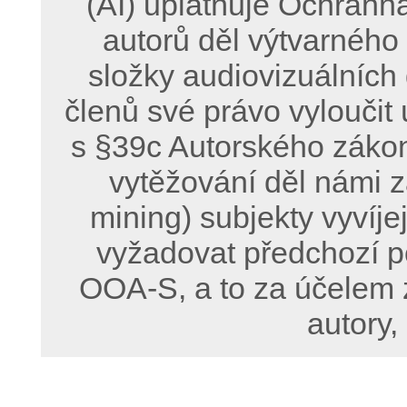
(AI) uplatňuje Ochrann
autorů děl výtvarného
složky audiovizuálních
členů své právo vyloučit 
s §39c Autorského zákon
vytěžování děl námi z
mining) subjekty vyvíje
vyžadovat předchozí p
OOA-S, a to za účelem 
autory,