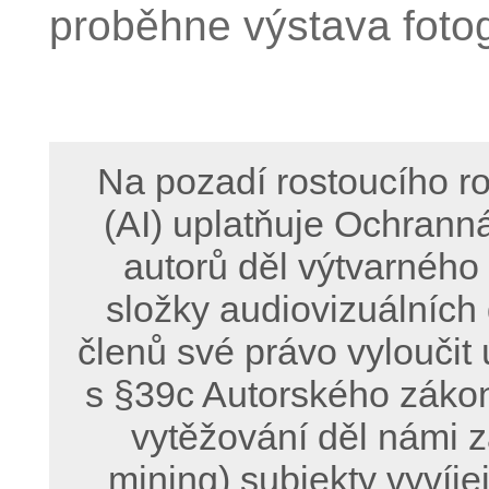
proběhne výstava fotog
Na pozadí rostoucího ro
(AI) uplatňuje Ochrann
autorů děl výtvarného
složky audiovizuálních
členů své právo vyloučit 
s §39c Autorského zákon
vytěžování děl námi z
mining) subjekty vyvíje