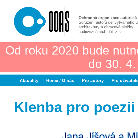
Ochranná organizace autorská
Sdružení autorů děl výtvarného 
architektury a obrazové složky
audiovizuálních děl, z.s.
Od roku 2020 bude nutn
do 30. 4
Aktuality
Home / O nás
Pro autory
Pro uživatel
Klenba pro poezii