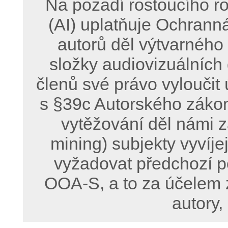
Na pozadí rostoucího ro
(AI) uplatňuje Ochrann
autorů děl výtvarného
složky audiovizuálních
členů své právo vyloučit 
s §39c Autorského zákon
vytěžování děl námi z
mining) subjekty vyvíje
vyžadovat předchozí p
OOA-S, a to za účelem 
autory,