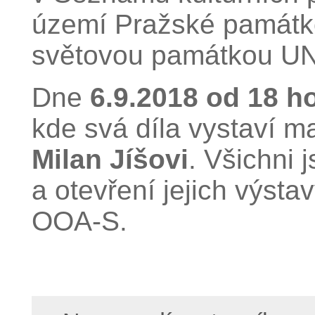
území Pražské památko
světovou památkou 
Dne
6.9.2018 od 18 h
kde svá díla vystaví m
Milan Jíšovi
. Všichni 
a otevření jejich výsta
OOA-S.