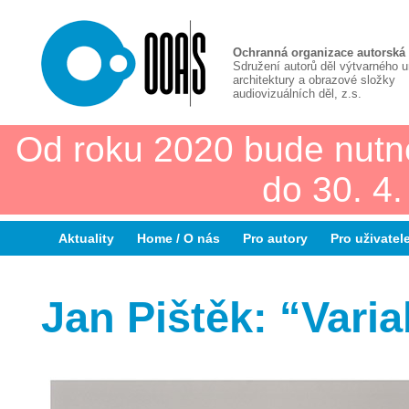
Ochranná organizace autorská
Sdružení autorů děl výtvarného 
architektury a obrazové složky
audiovizuálních děl, z.s.
Od roku 2020 bude nutn
do 30. 4
Aktuality
Home / O nás
Pro autory
Pro uživatel
Jan Pištěk: “Variab