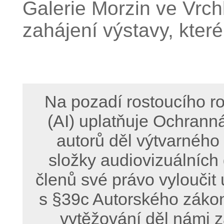
Galerie Morzin ve Vrch
zahájení výstavy, které
Na pozadí rostoucího ro
(AI) uplatňuje Ochrann
autorů děl výtvarného
složky audiovizuálních
členů své právo vyloučit 
s §39c Autorského zákon
vytěžování děl námi z