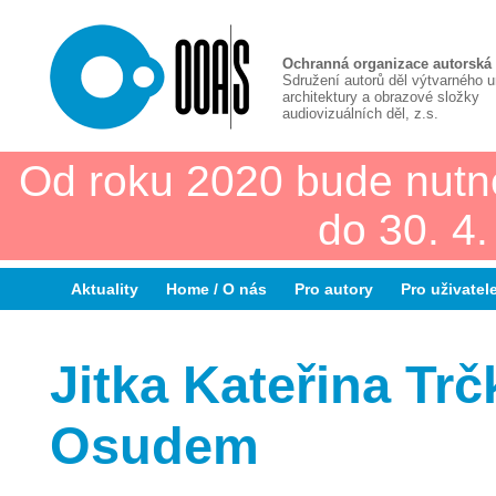
Ochranná organizace autorská
Sdružení autorů děl výtvarného 
architektury a obrazové složky
audiovizuálních děl, z.s.
Od roku 2020 bude nutn
do 30. 4
Aktuality
Home / O nás
Pro autory
Pro uživatel
Jitka Kateřina Tr
Osudem