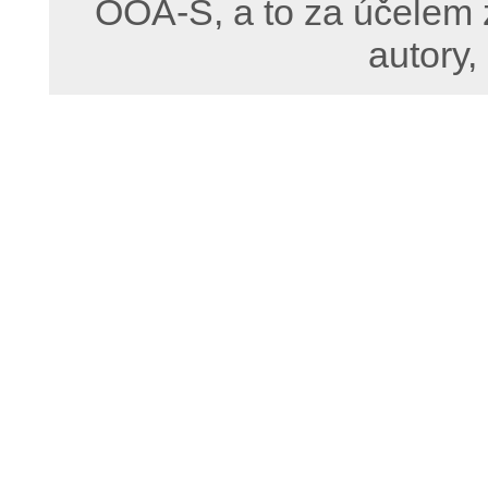
OOA-S, a to za účelem 
autory,