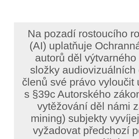
Na pozadí rostoucího ro
(AI) uplatňuje Ochrann
autorů děl výtvarného
složky audiovizuálních
členů své právo vyloučit 
s §39c Autorského zákon
vytěžování děl námi z
mining) subjekty vyvíje
vyžadovat předchozí p