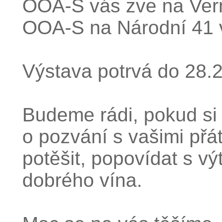
OOA-S vás zve na Vern
OOA-S na Národní 41 v
Výstava potrvá do 28.
Budeme rádi, pokud si 
o pozvání s vašimi přát
potěšit, popovídat s vý
dobrého vína.