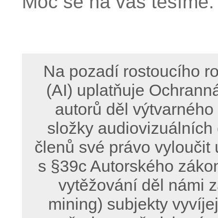
Moc se na vás těšíme.
Na pozadí rostoucího ro
(AI) uplatňuje Ochrann
autorů děl výtvarného
složky audiovizuálních
členů své právo vyloučit 
s §39c Autorského zákon
vytěžování děl námi z
mining) subjekty vyvíje