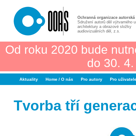
Ochranná organizace autorská
Sdružení autorů děl výtvarného 
architektury a obrazové složky
audiovizuálních děl, z.s.
Od roku 2020 bude nutn
do 30. 4
Aktuality
Home / O nás
Pro autory
Pro uživatel
Tvorba tří generac